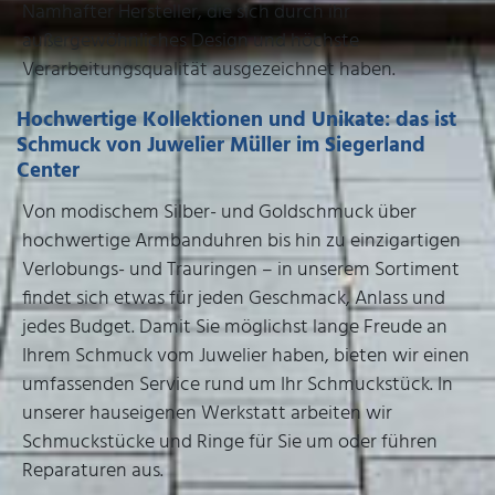
Namhafter Hersteller, die sich durch ihr
außergewöhnliches Design und höchste
Verarbeitungsqualität ausgezeichnet haben.
Hochwertige Kollektionen und Unikate: das ist
Schmuck von Juwelier Müller im Siegerland
Center
Von modischem Silber- und Goldschmuck über
hochwertige Armbanduhren bis hin zu einzigartigen
Verlobungs- und Trauringen – in unserem Sortiment
findet sich etwas für jeden Geschmack, Anlass und
jedes Budget. Damit Sie möglichst lange Freude an
Ihrem Schmuck vom Juwelier haben, bieten wir einen
umfassenden Service rund um Ihr Schmuckstück. In
unserer hauseigenen Werkstatt arbeiten wir
Schmuckstücke und Ringe für Sie um oder führen
Reparaturen aus.